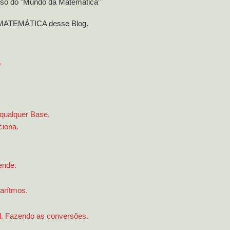
so do "Mundo da Matemática"
o MATEMÁTICA desse Blog.
o
qualquer Base.
iona.
ende.
arítmos.
l. Fazendo as conversões.