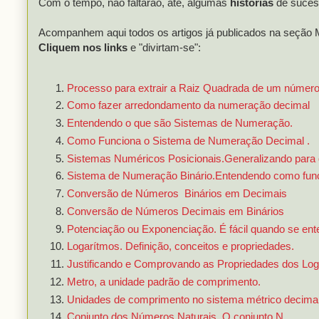
Com o tempo, não faltarão, até, algumas
histórias
de suces
Acompanhem aqui todos os artigos já publicados na seçã
Cliquem nos links
e "divirtam-se":
Processo para extrair a Raiz Quadrada de um númer
Como fazer arredondamento da numeração decimal
Entendendo o que são Sistemas de Numeração.
Como Funciona o Sistema de Numeração Decimal .
Sistemas Numéricos Posicionais.Generalizando para 
Sistema de Numeração Binário.Entendendo como func
Conversão de Números Binários em Decimais
Conversão de Números Decimais em Binários
Potenciação ou Exponenciação. É fácil quando se ent
Logarítmos. Definição, conceitos e propriedades.
Justificando e Comprovando as Propriedades dos Log
Metro, a unidade padrão de comprimento.
Unidades de comprimento no sistema métrico decima
Conjunto dos Números Naturais. O conjunto N.