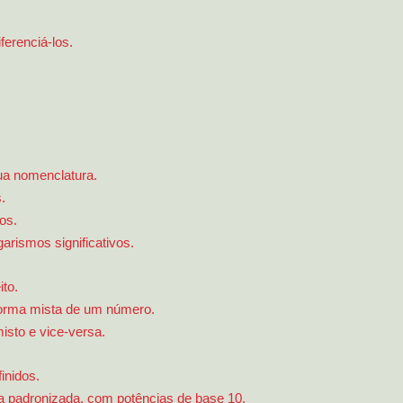
erenciá-los.
ua nomenclatura.
.
os.
rismos significativos.
to.
 Forma mista de um número.
sto e vice-versa.
inidos.
ma padronizada, com potências de base 10.