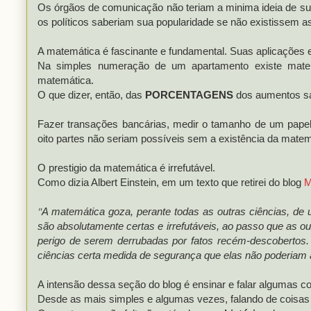
Os órgãos de comunicação não teriam a minima ideia de s
os políticos saberiam sua popularidade se não existissem 
A matemática é fascinante e fundamental. Suas aplicações
Na simples numeração de um apartamento existe mat
matemática.
O que dizer, então, das
PORCENTAGENS
dos aumentos sal
Fazer transações bancárias, medir o tamanho de um pape
oito partes não seriam possíveis sem a existência da matem
O prestigio da matemática é irrefutável.
Como dizia Albert Einstein, em um texto que retirei do blog
M
"
A matemática goza, perante todas as outras ciências, de u
são absolutamente certas e irrefutáveis, ao passo que as o
perigo de serem derrubadas por fatos
recém-descobertos. 
ciências certa medida de segurança que elas não poderiam
A intensão dessa seção do blog é ensinar e falar algumas 
Desde as mais simples e algumas vezes, falando de cois