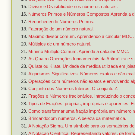
Divisor e Divisibilidade nos números naturais.
Números Primos e Números Compostos.Aprenda a dif
Reconhecendo Números Primos.
Fatoração de um número natural.
Máximo divisor comum. Aprendendo a calcular MDC.
Múltiplos de um número natural.
Mínimo Múltiplo Comum. Aprenda a calcular MMC.
As Quatro Operações fundamentais da Aritmética e s
Quilate ou Kilate. Unidade de medida utilizada em jóias
Algarismos Significativos. Números exatos e não exat
Operações com números não exatos e envolvendo alga
Conjunto dos Números Inteiros. O conjunto Z.
Frações e Números fracionários. Introduzindo o concei
Tipos de Frações: próprias, impróprias e aparentes.
Como transformar uma fração imprópria em número mi
Brincandocom números. A beleza da matemática.
A Notação Sigma. Um símbolo para os somatórios def
A Notação Científica. Representando valores, de for