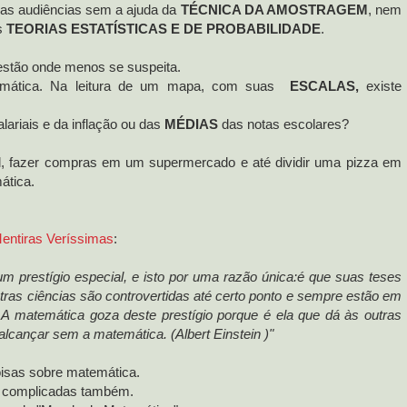
uas audiências sem a ajuda da
TÉCNICA DA AMOSTRAGEM
, nem
as
TEORIAS ESTATÍSTICAS E DE PROBABILIDADE
.
 estão onde menos se suspeita.
emática. Na leitura de um mapa, com suas
ESCALAS,
existe
ariais e da inflação ou das
MÉDIAS
das notas escolares?
l, fazer compras em um supermercado e até dividir uma pizza em
ática.
entiras Veríssimas
:
m prestígio especial, e isto por uma razão única:é que suas teses
utras ciências são controvertidas até certo ponto e sempre estão em
A matemática goza deste prestígio porque é ela que dá às outras
 alcançar sem a
matemática. (Albert Einstein )"
coisas sobre matemática.
as complicadas também.