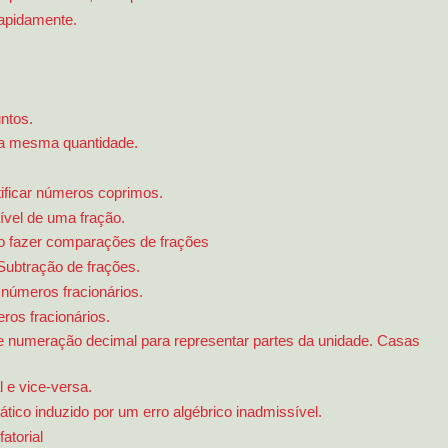
 rapidamente.
ntos.
a mesma quantidade.
ificar números coprimos.
ível de uma fração.
 fazer comparações de frações
Subtração de frações.
 números fracionários.
ros fracionários.
e numeração decimal para representar partes da unidade. Casas
 e vice-versa.
ico induzido por um erro algébrico inadmissível.
atorial