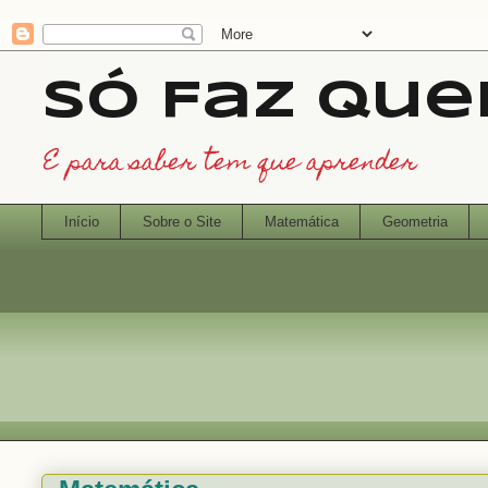
Só Faz Qu
E para saber tem que aprender
Início
Sobre o Site
Matemática
Geometria