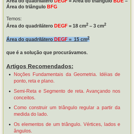
Área do quadrilátero
DEGF
= Área do triângulo
BDE
–
Área do triângulo
BFG
Temos:
2
2
Área do quadrilátero
DEGF
= 18 cm
– 3 cm
2
Área do quadrilátero
DEGF
= 15 cm
que é a solução que procurávamos.
Artigos Recomendados:
Noções Fundamentais da Geometria. Idéias de
ponto, reta e plano.
Semi-Reta e Segmento de reta. Avançando nos
conceitos.
Como construir um triângulo regular a partir da
medida do lado.
Os elementos de um triângulo. Vértices, lados e
ângulos.