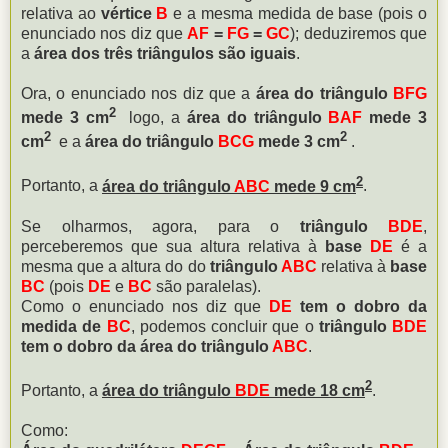
relativa ao
vértice
B
e a mesma medida de base (pois o
enunciado nos diz que
AF
=
FG
=
GC
); deduziremos que
a
área dos três triângulos são iguais
.
Ora, o enunciado nos diz que a
área do triângulo
BFG
2
mede 3 cm
logo, a
área do triângulo
BAF
mede 3
2
2
cm
e a
área do triângulo
BCG
mede 3 cm
.
2
Portanto, a
área do triângulo
ABC
mede 9 cm
.
Se olharmos, agora, para o
triângulo
BDE
,
perceberemos que sua altura relativa à
base
DE
é a
mesma que a altura do do
triângulo
ABC
relativa à
base
BC
(pois
DE
e
BC
são paralelas).
Como o enunciado nos diz que
DE
tem o dobro da
medida de
BC
, podemos concluir que o
triângulo
BDE
tem o dobro da área do triângulo
ABC
.
2
Portanto, a
área do triângulo
BDE
mede 18 cm
.
Como: