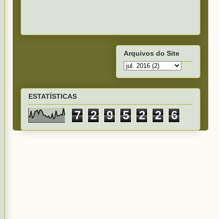
Arquivos do Site
ESTATÍSTICAS
7
2
9
5
2
2
6