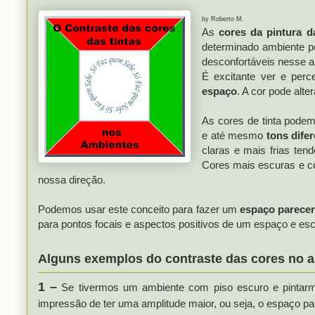
by Roberto M.
As
cores da pintura d
determinado ambiente p
desconfortáveis nesse a
É excitante ver e per
espaço
. A cor pode alt
As cores de tinta podem
e até mesmo
tons dife
claras e mais frias ten
Cores mais escuras e c
nossa direção.
Podemos usar este conceito para fazer um
espaço parece
para pontos focais e aspectos positivos de um espaço e esc
Alguns exemplos do contraste das cores no 
1 –
Se tivermos um ambiente com piso escuro e pintarm
impressão de ter uma amplitude maior, ou seja, o espaço pa