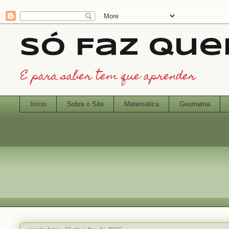
Só Faz Qu
E para saber tem que aprender
Início
Sobre o Site
Matemática
Geometria