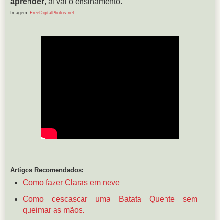
aprender
, aí vai o ensinamento.
Imagem:
FreeDigitalPhotos.net
Artigos Recomendados:
Como fazer Claras em neve
Como descascar uma Batata Quente sem
queimar as mãos.