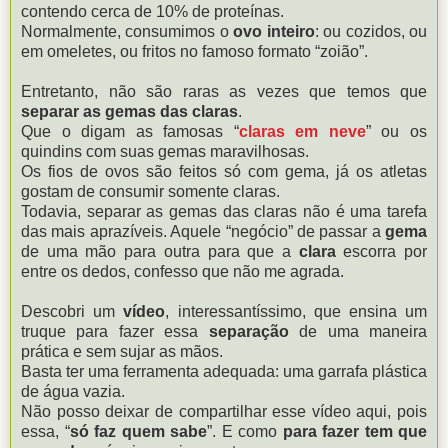
contendo cerca de 10% de proteínas.
Normalmente, consumimos o
ovo inteiro
: ou cozidos, ou
em omeletes, ou fritos no famoso formato “zoião”.
Entretanto, não são raras as vezes que temos que
separar as gemas das claras
.
Que o digam as famosas “
claras em neve
” ou os
quindins com suas gemas maravilhosas.
Os fios de ovos são feitos só com gema, já os atletas
gostam de consumir somente claras.
Todavia, separar as gemas das claras não é uma tarefa
das mais aprazíveis. Aquele “negócio” de passar a
gema
de uma mão para outra para que a
clara
escorra por
entre os dedos, confesso que não me agrada.
Descobri um
vídeo
, interessantíssimo, que ensina um
truque para fazer essa
separação
de uma maneira
prática e sem sujar as mãos.
Basta ter uma ferramenta adequada: uma garrafa plástica
de água vazia.
Não posso deixar de compartilhar esse vídeo aqui, pois
essa, “
só faz quem sabe
”. E como
para fazer tem que