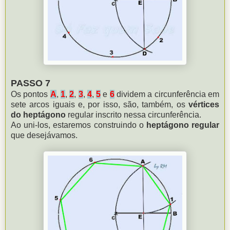
PASSO 7
Os pontos
A
,
1
,
2
,
3
,
4
,
5
e
6
dividem a circunferência em
sete arcos iguais e, por isso, são, também, os
vértices
do heptágono
regular inscrito nessa circunferência.
Ao uni-los, estaremos construindo o
heptágono regular
que desejávamos.