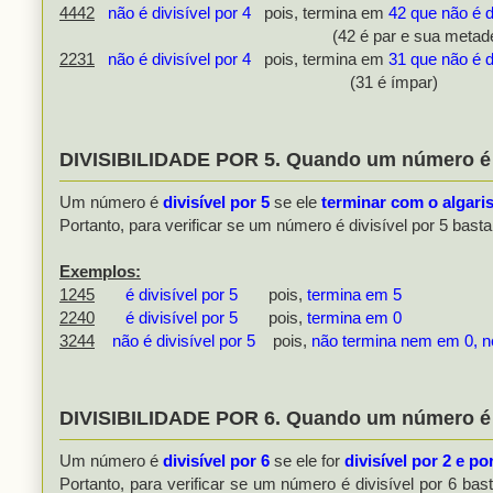
4442
não é divisível por 4
pois, termina em
42 que não é d
(42 é par e sua metade 21 é 
2231
não é divisível por 4
pois, termina em
31 que não é d
(31 é ímpar)
DIVISIBILIDADE POR 5. Quando um número é d
Um número é
divisível por 5
se ele
terminar com o algari
Portanto, para verificar se um número é divisível por 5 basta
Exemplos:
1245
é divisível por 5
pois,
termina em 5
2240
é divisível por 5
pois,
termina em 0
3244
não é divisível por 5
pois,
não termina nem em 0, 
DIVISIBILIDADE POR 6. Quando um número é d
Um número é
divisível por 6
se ele for
divisível por 2 e 
Portanto, para verificar se um número é divisível por 6 bas