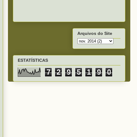
Arquivos do Site
ESTATÍSTICAS
7
2
9
5
1
9
0