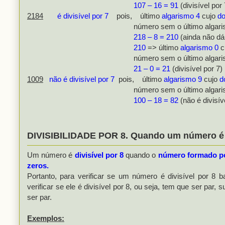
107 – 16 = 91
(divisível por 
2184
é divisível por 7
pois, último
algarismo 4
cujo
do
número sem o último algaris
218 – 8 = 210
(ainda não dá
210
=> último
algarismo 0
c
número sem o último algaris
21 – 0 = 21
(divisível por 7)
1009
não é divisível por 7
pois, último
algarismo 9
cujo
d
número sem o último algaris
100 – 18 = 82
(não é divisív
DIVISIBILIDADE POR 8. Quando um número é di
Um número é
divisível por 8
quando o
número formado por
zeros.
Portanto, para verificar se um número é divisível por 8 
verificar se ele é divisível por 8, ou seja, tem que ser p
ser par.
Exemplos: