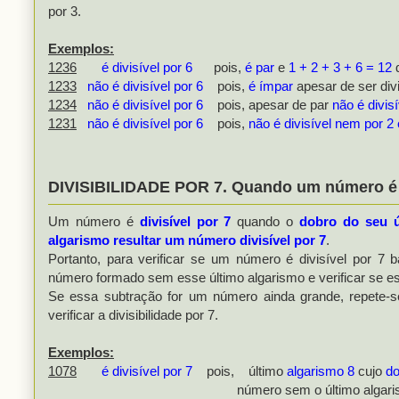
por 3.
Exemplos:
1236
é divisível por 6
pois,
é par
e
1 + 2 + 3 + 6 = 12
1233
não é divisível por 6
pois,
é ímpar
apesar de ser divi
1234
não é divisível por 6
pois, apesar de par
não é divisí
1231
não é divisível por 6
pois,
não é divisível nem por 2
DIVISIBILIDADE POR 7. Quando um número é d
Um número é
divisível por 7
quando o
dobro do seu ú
algarismo resultar um número divisível por 7
.
Portanto, para verificar se um número é divisível por 7 ba
número formado sem esse último algarismo e verificar se e
Se essa subtração for um número ainda grande, repete-s
verificar a divisibilidade por 7.
Exemplos:
1078
é divisível por 7
pois, último
algarismo 8
cujo
do
número sem o último algaris