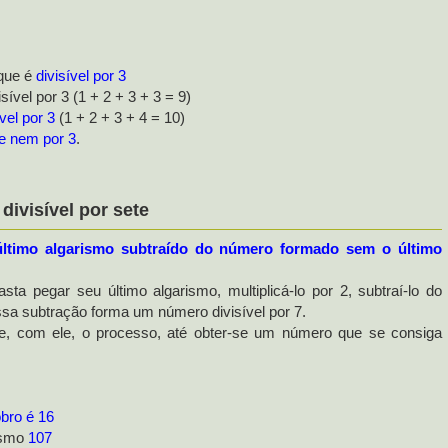
que é
divisível por 3
sível por 3 (1 + 2 + 3 + 3 = 9)
vel por 3
(1 + 2 + 3 + 4 = 10)
 e nem por 3
.
ivisível por sete
ltimo algarismo subtraído do número formado sem o último
sta pegar seu último algarismo, multiplicá-lo por 2, subtraí-lo do
ssa subtração forma um número divisível por 7.
e, com ele, o processo, até obter-se um número que se consiga
bro é 16
mo
107