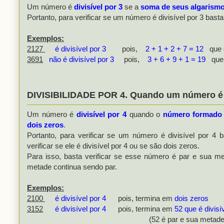
Um número é
divisível por 3
se a
soma de seus algarismos
Portanto, para verificar se um número é divisível por 3 bast
Exemplos:
2127
é divisível por 3
pois,
2 + 1 + 2 + 7 = 12
que é 
3691
não é divisível por 3
pois,
3 + 6 + 9 + 1 = 19
que n
DIVISIBILIDADE POR 4. Quando um número é di
Um número é
divisível por 4
quando o
número formado p
dois zeros
.
Portanto, para verificar se um número é divisível por 4
verificar se ele é divisível por 4 ou se são dois zeros.
Para isso, basta verificar se esse número é par e sua me
metade continua sendo par.
Exemplos:
2100
é divisível por 4
pois, termina em
dois zeros
3152
é divisível por 4
pois, termina em
52 que é divisí
(52 é par e sua metade 26 é