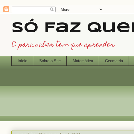
Só Faz Qu
E para saber tem que aprender
Início
Sobre o Site
Matemática
Geometria