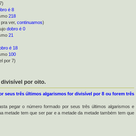
7)
bro é 8
mo
218
 pra ver,
continuamos
)
ujo
dobro é 0
mo
21
obro é 18
mo
100
el por 7)
visível por oito.
 seus três últimos algarismos for divisível por 8 ou forem três
basta pegar o número formado por seus três últimos algarismos e
ar, sua metade tem que ser par e a metade da metade também tem que