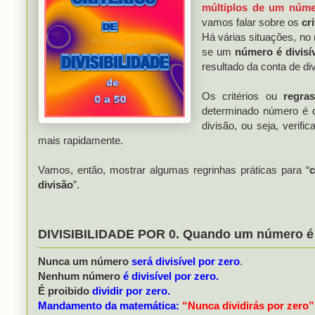
múltiplos de um núme
vamos falar sobre os
cr
Há várias situações, n
se um
número é divisí
resultado da conta de di
Os critérios ou
regras
determinado número é d
divisão, ou seja, verif
mais rapidamente.
Vamos, então, mostrar algumas regrinhas práticas para “
divisão
”.
DIVISIBILIDADE POR 0. Quando um número é d
Nunca
um número
será divisível por zero
.
Nenhum número
é divisível por zero.
É proibido
dividir por zero.
Mandamento da matemática:
“Nunca dividirás por zero”