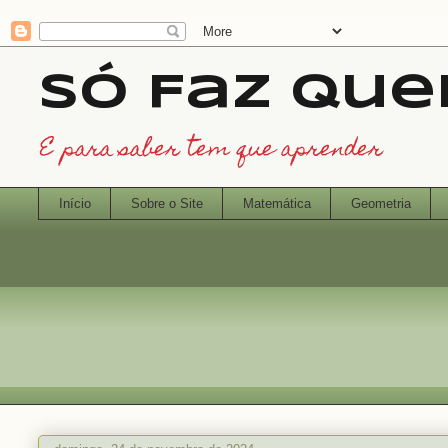
Só Faz Qu
E para saber tem que aprender
Início
Sobre o Site
Matemática
Geometria