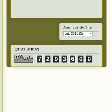
Arquivos do Site
ESTATÍSTICAS
7
2
9
3
6
0
0