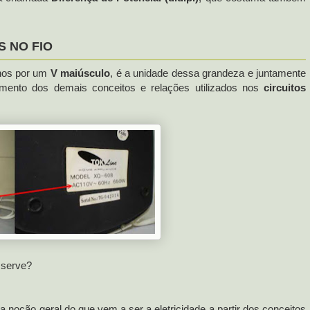
 NO FIO
lhos por um
V maiúsculo
, é a unidade dessa grandeza e juntamente
imento dos demais conceitos e relações utilizados nos
circuitos
 serve?
 noção geral do que vem a ser a eletricidade a partir dos conceitos