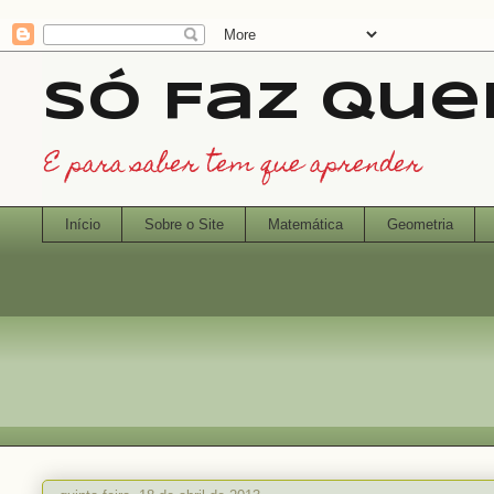
Só Faz Qu
E para saber tem que aprender
Início
Sobre o Site
Matemática
Geometria