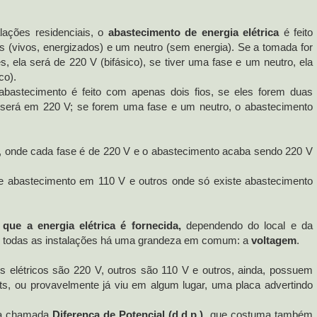
lações residenciais, o
abastecimento de energia elétrica
é feito
es (vivos, energizados) e um neutro (sem energia).
Se a tomada for
, ela será de 220 V (bifásico), se tiver uma fase e um neutro, ela
co).
abastecimento é feito com apenas dois fios, se eles forem duas
 será em 220 V; se forem uma fase e um neutro, o abastecimento
, onde cada fase é de 220 V e o abastecimento acaba sendo 220 V
te abastecimento em 110 V e outros onde só existe abastecimento
que a energia elétrica é fornecida,
dependendo do local e da
m todas as instalações há uma grandeza em comum: a
voltagem
.
s elétricos são 220 V, outros são 110 V e outros, ainda, possuem
s, ou provavelmente já viu em algum lugar, uma placa advertindo
ica chamada
Diferença de Potencial (d.d.p.)
, que costuma também