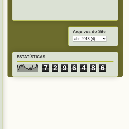
Arquivos do Site
ESTATÍSTICAS
7
2
9
6
4
8
6