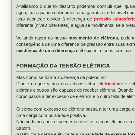
Analisando o que foi descrito podemos concluir que: qua
água, mas quando colocamos uma garrafa em desnível com 
Isso acontece devido à diferença de
pressão atmosféri
diferente (níveis diferentes) a água se movimenta, se a press
Voltando agora ao nosso
movimento de elétrons
, podem
consequência de uma diferença de pressão entre suas ext
existência de uma diferença elétrica
entre seus terminais.
FORMAÇÃO DA TENSÃO ELÉTRICA
Mas como se forma a diferença de potencial?
Diante do que vimos nos artigos sobre
eletricidade
e so
elétrons e outros são capazes de receber elétrons. Quando is
corpo passa a ter excesso de elétrons e o outro falta de elét
O corpo com excesso de elétrons passa a ter uma carga com
uma carga com polaridade positiva.
Não podemos nos esquecer de que, as cargas elétricas com 
atraem.
Assim, toda
carga elétrica tem capacidade de exercer for