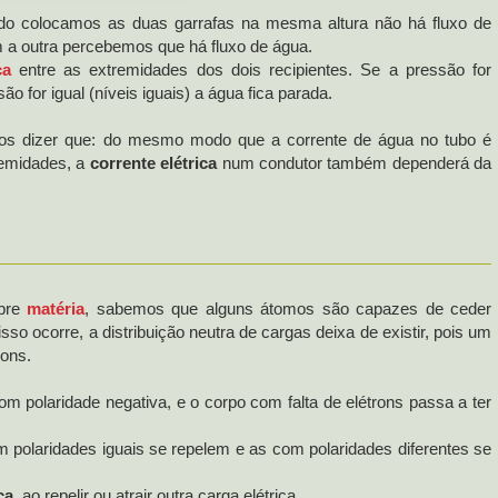
ndo colocamos as duas garrafas na mesma altura não há fluxo de
a outra percebemos que há fluxo de água.
ca
entre as extremidades dos dois recipientes. Se a pressão for
ão for igual (níveis iguais) a água fica parada.
os dizer que: do mesmo modo que a corrente de água no tubo é
remidades, a
corrente elétrica
num condutor também dependerá da
bre
matéria
, sabemos que alguns átomos são capazes de ceder
so ocorre, a distribuição neutra de cargas deixa de existir, pois um
rons.
 polaridade negativa, e o corpo com falta de elétrons passa a ter
polaridades iguais se repelem e as com polaridades diferentes se
ça
, ao repelir ou atrair outra carga elétrica.