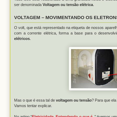
ser denominada
Voltagem ou tensão elétrica
.
VOLTAGEM – MOVIMENTANDO OS ELETRONS
O volt, que está representado na etiqueta de nossos apare
com a corrente elétrica, forma a base para o desenvolv
elétricos
.
Mas o que é essa tal de
voltagem ou tensão
? Para que ela
Vamos tentar explicar.
No artigo “
Eletricidade. Entendendo o que é
.
” tivemos uma