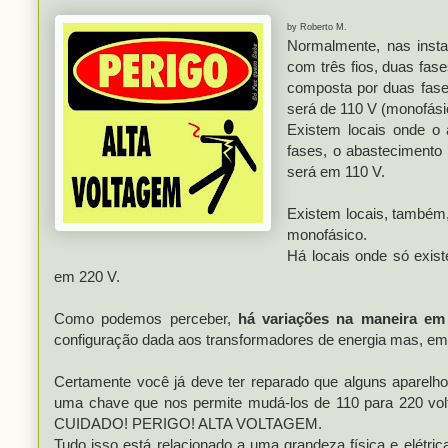
by Roberto M.
Normalmente, nas insta
com três fios, duas fas
composta por duas fases
será de 110 V (monofási
Existem locais onde o 
fases, o abastecimento
será em 110 V.
Existem locais, também
monofásico.
Há locais onde só exis
em 220 V.
Como podemos perceber,
há variações na maneira em 
configuração dada aos transformadores de energia mas, e
Certamente você já deve ter reparado que alguns aparelho
uma chave que nos permite mudá-los de 110 para 220 volt
CUIDADO! PERIGO! ALTA VOLTAGEM.
Tudo isso está relacionado a uma grandeza física e elétr